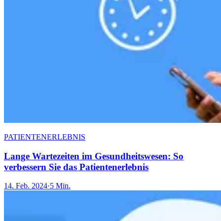
PATIENTENERLEBNIS
Lange Wartezeiten im Gesundheitswesen: So
verbessern Sie das Patientenerlebnis
14. Feb. 2024
·
5 Min.