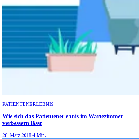
PATIENTENERLEBNIS
Wie sich das Patientenerlebnis im Wartezimmer
verbessern lässt
28. März 2018
·
4 Min.