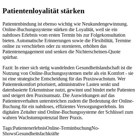
Patientenloyalität stärken
Patientenbindung ist ebenso wichtig wie Neukundengewinnung.
Online-Buchungssysteme stärken die Loyalität, weil sie ein
nahtloses Erlebnis vom ersten Termin bis zur Folgekonsultation
bieten. Automatische Erinnerungen sowie die Flexibilität, Termine
online zu verschieben oder zu stornieren, erhöhen das
Patientenengagement und senken die Nichterscheinen-Quote
spürbar.
Fazit: In einer sich stetig wandelnden Gesundheitslandschaft ist die
Nutzung von Online-Buchungssystemen mehr als ein Komfort - sie
ist eine strategische Entscheidung für das Praxiswachstum. Wer
Patientenkomfort priorisiert, administrative Lasten senkt und
datenbasierte Erkenntnisse nutzt, gewinnt und bindet mehr Patienten
und steigert den Praxisumsatz. Die Auswirkungen auf das
Patientenverhalten unterstreichen zudem die Bedeutung der Online-
Buchung für ein nahtloses, effizientes Versorgungserlebnis. Im
digitalen Zeitalter sind Online-Buchungssysteme der Schlüssel zum
wahren Wachstumspotenzial Ihrer Praxis.
Tags:
Patientenerlebnis
Online-Terminbuchung
No-
Shows
Gesundheitsfachkräfte