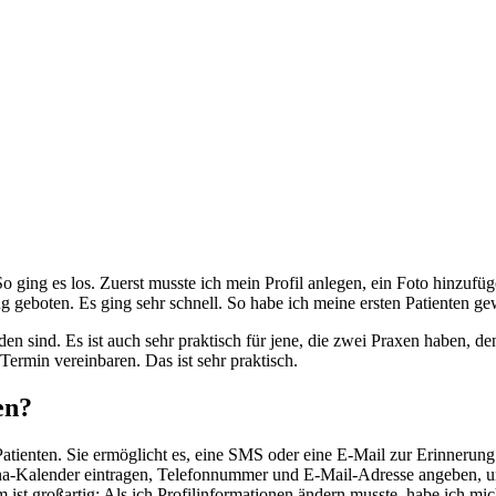
. So ging es los. Zuerst musste ich mein Profil anlegen, ein Foto hinz
g geboten. Es ging sehr schnell. So habe ich meine ersten Patienten g
en sind. Es ist auch sehr praktisch für jene, die zwei Praxen haben, den
Termin vereinbaren. Das ist sehr praktisch.
en?
 Patienten. Sie ermöglicht es, eine SMS oder eine E-Mail zur Erinnerun
a-Kalender eintragen, Telefonnummer und E-Mail-Adresse angeben, und
ist großartig: Als ich Profilinformationen ändern musste, habe ich mic