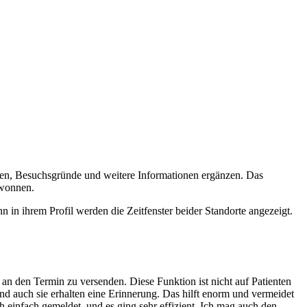
ufügen, Besuchsgründe und weitere Informationen ergänzen. Das
ewonnen.
n in ihrem Profil werden die Zeitfenster beider Standorte angezeigt.
g an den Termin zu versenden. Diese Funktion ist nicht auf Patienten
 auch sie erhalten eine Erinnerung. Das hilft enorm und vermeidet
h einfach gemeldet, und es ging sehr effizient. Ich mag auch den