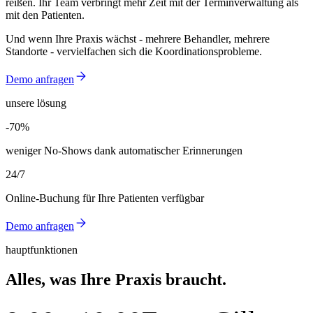
reißen. Ihr Team verbringt mehr Zeit mit der Terminverwaltung als
mit den Patienten.
Und wenn Ihre Praxis wächst - mehrere Behandler, mehrere
Standorte - vervielfachen sich die Koordinationsprobleme.
Demo anfragen
unsere lösung
-70%
-70%
weniger No-Shows dank automatischer Erinnerungen
24/7
Online-Buchung für Ihre Patienten verfügbar
Demo anfragen
hauptfunktionen
Alles, was Ihre Praxis braucht.