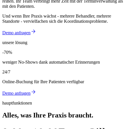
reißen. Ihr Team verbringt mehr Zeit mit der Terminverwaltung als
mit den Patienten.
Und wenn Ihre Praxis wächst - mehrere Behandler, mehrere
Standorte - vervielfachen sich die Koordinationsprobleme.
Demo anfragen
unsere lösung
-70%
-70%
weniger No-Shows dank automatischer Erinnerungen
24/7
Online-Buchung für Ihre Patienten verfügbar
Demo anfragen
hauptfunktionen
Alles, was Ihre Praxis braucht.