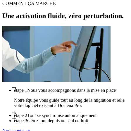
COMMENT ÇA MARCHE
Une activation fluide, zéro perturbation.
étape 1
Nous vous accompagnons dans la mise en place
Notre équipe vous guide tout au long de la migration et relie
votre logiciel existant à Doctena Pro.
étape 2
Tout se synchronise automatiquement
étape 3
Gérez tout depuis un seul endroit
Les rendez-vous, disponibilités et données patients se
Nous contacter
synchronisent en temps réel entre vos systèmes.
Utilisez Doctena Pro comme tableau de bord central pendant