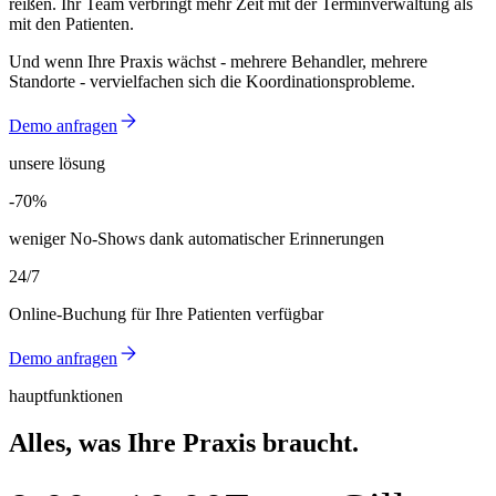
reißen. Ihr Team verbringt mehr Zeit mit der Terminverwaltung als
mit den Patienten.
Und wenn Ihre Praxis wächst - mehrere Behandler, mehrere
Standorte - vervielfachen sich die Koordinationsprobleme.
Demo anfragen
unsere lösung
-70%
-70%
weniger No-Shows dank automatischer Erinnerungen
24/7
Online-Buchung für Ihre Patienten verfügbar
Demo anfragen
hauptfunktionen
Alles, was Ihre Praxis braucht.