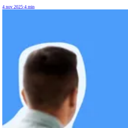
4 nov 2025
·
4 min