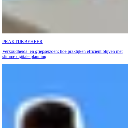
PRAKTIJKBEHEER
Verkoudheids- en griepseizoen: hoe praktijken efficiënt blijven met
slimme digitale planning