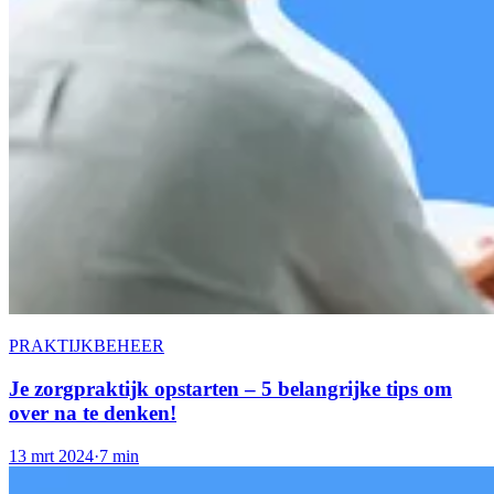
PRAKTIJKBEHEER
Je zorgpraktijk opstarten – 5 belangrijke tips om
over na te denken!
13 mrt 2024
·
7 min