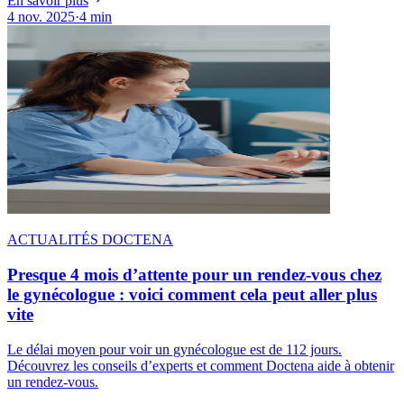
En savoir plus
4 nov. 2025
·
4 min
ACTUALITÉS DOCTENA
Presque 4 mois d’attente pour un rendez-vous chez
le gynécologue : voici comment cela peut aller plus
vite
Le délai moyen pour voir un gynécologue est de 112 jours.
Découvrez les conseils d’experts et comment Doctena aide à obtenir
un rendez-vous.