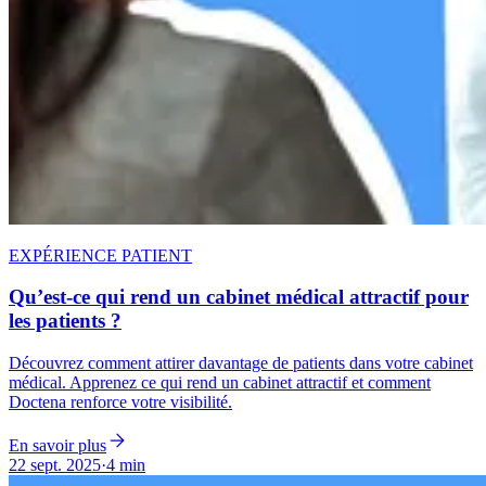
EXPÉRIENCE PATIENT
Qu’est-ce qui rend un cabinet médical attractif pour
les patients ?
Découvrez comment attirer davantage de patients dans votre cabinet
médical. Apprenez ce qui rend un cabinet attractif et comment
Doctena renforce votre visibilité.
En savoir plus
22 sept. 2025
·
4 min