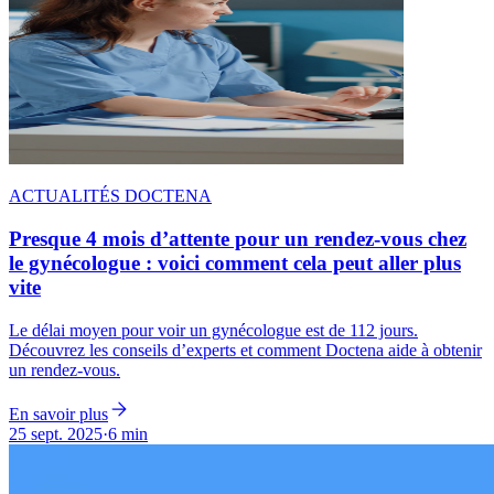
ACTUALITÉS DOCTENA
Presque 4 mois d’attente pour un rendez-vous chez
le gynécologue : voici comment cela peut aller plus
vite
Le délai moyen pour voir un gynécologue est de 112 jours.
Découvrez les conseils d’experts et comment Doctena aide à obtenir
un rendez-vous.
En savoir plus
25 sept. 2025
·
6 min