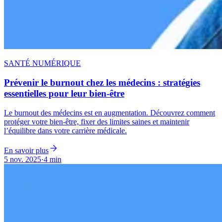
SANTÉ NUMÉRIQUE
Prévenir le burnout chez les médecins : stratégies
essentielles pour leur bien-être
Le burnout des médecins est en augmentation. Découvrez comment
protéger votre bien-être, fixer des limites saines et maintenir
l’équilibre dans votre carrière médicale.
En savoir plus
5 nov. 2025
·
4 min