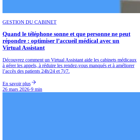
GESTION DU CABINET
Quand le téléphone sonne et que personne ne peut
répondre : optimiser l’accueil médical avec un
Virtual Assistant
Découvrez comment un Virtual Assistant aide les cabinets médicaux
à gérer les appels, à réduire les rendez-vous manqués et à améliorer
l’accès des patients 24h/24 et 7j/7.
En savoir plus
26 mars 2026
·
9 min