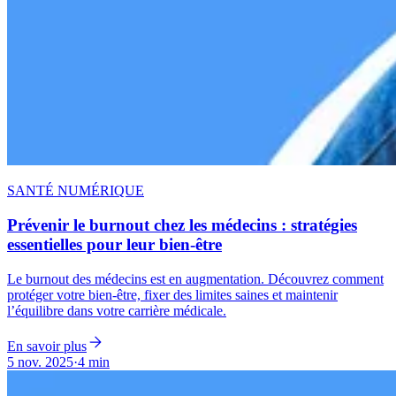
SANTÉ NUMÉRIQUE
Prévenir le burnout chez les médecins : stratégies
essentielles pour leur bien-être
Le burnout des médecins est en augmentation. Découvrez comment
protéger votre bien-être, fixer des limites saines et maintenir
l’équilibre dans votre carrière médicale.
En savoir plus
5 nov. 2025
·
4 min