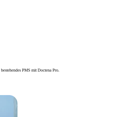
hr bestehendes PMS mit Doctena Pro.
ich in Echtzeit zwischen Ihren Systemen.
MS voll einsatzfähig bleibt.