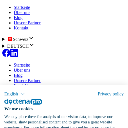
Startseite
Über uns
Blog
Unsere Partner
Kontakt
Schweiz
DEUTSCH
Startseite
Über uns
Blog
Unsere Partner
Kontakt
English
Privacy policy
Unsere Software
Tarife
Doctena Virtual Assistant
We use cookies
Patientenportal
Online-Agenda
We may place these for analysis of our visitor data, to improve our
website, show personalised content and to give you a great website
Praxis eintragen
Anmelden
experience. For more information about the cookies we use open the